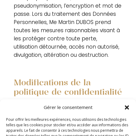
pseudonymisation, l’encryption et mot de
passe. Lors du traitement des Données
Personnelles,
Me Martin DUBOS
prend
toutes les mesures raisonnables visant à
les protéger contre toute perte,
utilisation détournée, accès non autorisé,
divulgation, altération ou destruction.
Modifications de la
politique de confidentialité
Vous reconnaissez avoir lu et accepté
Gérer le consentement
cette politique de confidentialité, et vous
vous engagez à la parcourir à chaque
Pour offrir les meilleures expériences, nous utilisons des technologies
telles que les cookies pour stocker et/ou accéder aux informations des
utilisation pour prendre connaissance de
appareils. Le fait de consentir à ces technologies nous permettra de
traiter des données telles que le comportement de navigation ou les ID